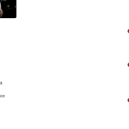
tà
ice