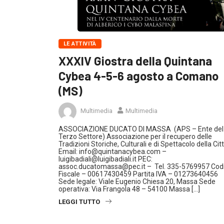
LE ATTIVITÀ
XXXIV Giostra della Quintana
Cybea 4-5-6 agosto a Comano
(MS)
Multimedia
Multimedia
ASSOCIAZIONE DUCATO DI MASSA (APS – Ente del
Terzo Settore) Associazione per il recupero delle
Tradizioni Storiche, Culturali e di Spettacolo della Cit
Email: info@quintanacybea.com –
luigibadiali@luigibadiali.it PEC:
assoc.ducatomassa@pec.it – Tel. 335-5769957 Cod
Fiscale – 00617430459 Partita IVA – 01273640456
Sede legale: Viale Eugenio Chiesa 20, Massa Sede
operativa: Via Frangola 48 – 54100 Massa […]
LEGGI TUTTO