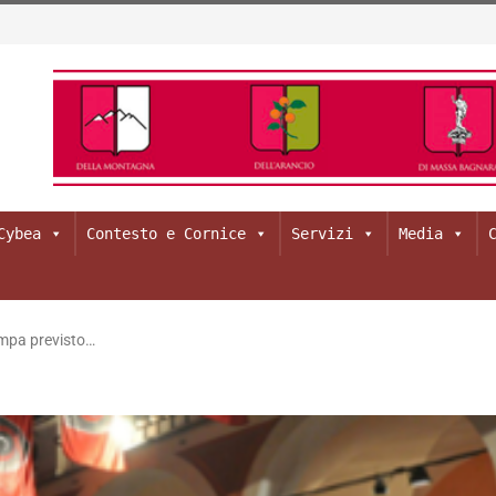
LICE PALMA
Cybea
Contesto e Cornice
Servizi
Media
mpa previsto…