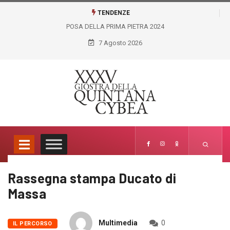
TENDENZE
DELLA PRIMA PIETRA 2024
GIOSTRA VIRTUALE LICEO
ARTISTICO FELICE PALMA
7 Agosto 2026
Rassegna stampa Ducato di
Home
Il Percorso
Rassegna stampa Ducato…
Massa
Multimedia
0
IL PERCORSO