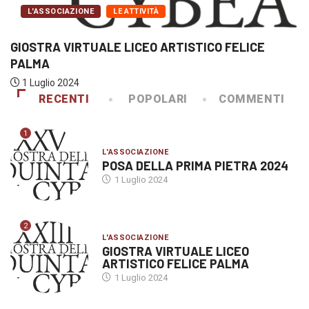
'ASSOCIAZIONE
LE ATTIVITÀ
L
STRA VIRTUALE LICEO ARTISTICO FELICE
CER
MA
DI...
uglio 2024
9 
RECENTI
POPOLARI
COMMENTI
1
L'ASSOCIAZIONE
POSA DELLA PRIMA PIETRA 2024
1 Luglio 2024
2
L'ASSOCIAZIONE
GIOSTRA VIRTUALE LICEO
ARTISTICO FELICE PALMA
1 Luglio 2024