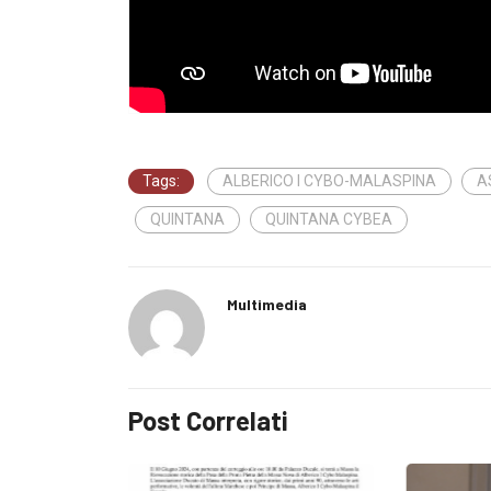
Tags:
ALBERICO I CYBO-MALASPINA
A
QUINTANA
QUINTANA CYBEA
Multimedia
Post Correlati