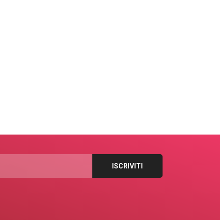
L'ASSOCIAZIONE
L'ASSOCIAZIONE
LE ATTIVITÀ
LE ATTIVITÀ
ERIMONIA DI FONDAZIONE
XXXIV Investitura del
LLA MASSA NOVA DI...
Cavaliere Crociato del
Sacro...
9 Giugno 2024
7 Dicembre 2023